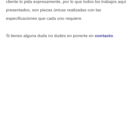
cliente lo pida expresamente, por lo que todos los trabajos aquí
presentados, son piezas únicas realizadas con las
especificaciones que cada uno requiere.
Si tienes alguna duda no dudes en ponerte en
contacto
.
copia 1
En esta sección presentamos los principales trabajos de
imaginería realizados por encargo.
Cada encargo es siempre diferente del anterior. Siempre
llevamos a cabo un estudio pormenorizado de la obra.
Consideramos que la iconografía y las necesidades de culto son
fundamentales. Ponemos atención hasta el último detalle para
que la obra esté a la altura en cada momento. Por tal motivo
tratamos cada imagen de manera individual, controlando todo el