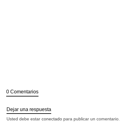
presentados, son piezas únicas realizadas con las
especificaciones que cada uno requiere.
Si tienes alguna duda no dudes en ponerte en
contacto
.
0 Comentarios
Dejar una respuesta
Usted debe estar
conectado
para publicar un comentario.