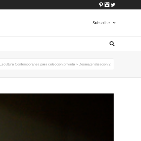
Pinterest
Instagram
Twitter
Subscribe
Escultura Contemporánea para colección privada
>
Desmaterialización 2