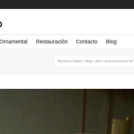
 Ornamental
Restauración
Contacto
Blog
Escultura Calero
>
Blog
>
arte
>
Nuevo proyecto de 