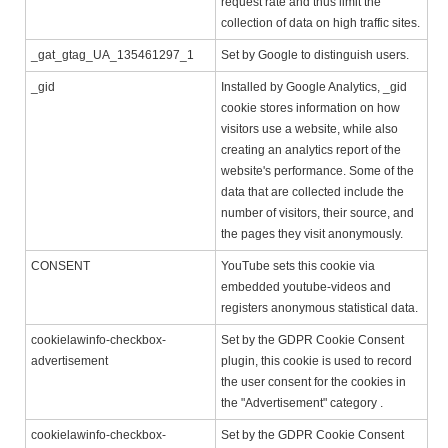
request rate and thus limit the
collection of data on high traffic sites.
_gat_gtag_UA_135461297_1
Set by Google to distinguish users.
_gid
Installed by Google Analytics, _gid
cookie stores information on how
visitors use a website, while also
creating an analytics report of the
website's performance. Some of the
data that are collected include the
number of visitors, their source, and
the pages they visit anonymously.
CONSENT
YouTube sets this cookie via
embedded youtube-videos and
registers anonymous statistical data.
cookielawinfo-checkbox-
Set by the GDPR Cookie Consent
advertisement
plugin, this cookie is used to record
the user consent for the cookies in
the "Advertisement" category .
cookielawinfo-checkbox-
Set by the GDPR Cookie Consent