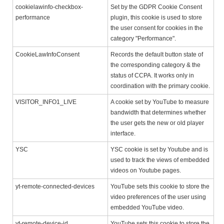
cookielawinfo-checkbox-
Set by the GDPR Cookie Consent
performance
plugin, this cookie is used to store
the user consent for cookies in the
category "Performance".
CookieLawInfoConsent
Records the default button state of
the corresponding category & the
status of CCPA. It works only in
coordination with the primary cookie.
VISITOR_INFO1_LIVE
A cookie set by YouTube to measure
bandwidth that determines whether
the user gets the new or old player
interface.
YSC
YSC cookie is set by Youtube and is
used to track the views of embedded
videos on Youtube pages.
yt-remote-connected-devices
YouTube sets this cookie to store the
video preferences of the user using
embedded YouTube video.
yt-remote-device-id
YouTube sets this cookie to store the