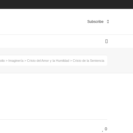
Pinterest
Instagram
Twitter
Subscribe
olio
>
Imaginería
>
Cristo del Amor y la Humildad
>
Cristo de la Sentencia
0