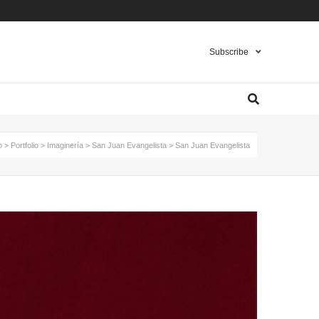
Pinterest
Instagram
Twitter
Subscribe
o
>
Portfolio
>
Imaginería
>
San Juan Evangelista
>
San Juan Evangelista