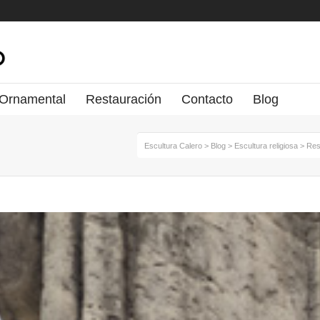
 Ornamental
Restauración
Contacto
Blog
Escultura Calero
>
Blog
>
Escultura religiosa
>
Res