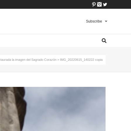
Pinterest
Instagram
Twitter
Subscribe
taurada la imagen del Sagrado Corazón
>
IMG_20220615_140222 copia