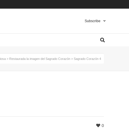
Pinterest
Instagram
Twitter
Subscribe
giosa
>
Restaurada la imagen del Sagrado Corazón
>
Sagrado Corazón 4
0