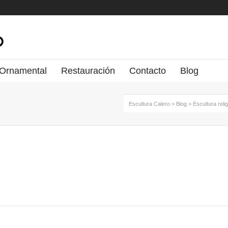
 Ornamental
Restauración
Contacto
Blog
Escultura Calero
>
Blog
>
Escultura reli